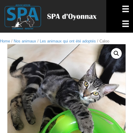
Home
/
Nos animaux
/
Les animaux qui ont été adoptés
/ Caloo