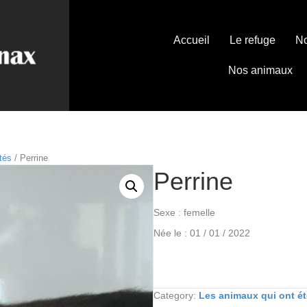
Accueil
Le refuge
No
Nos animaux
tés
/ Perrine
Perrine
Sexe : femelle
Née le : 01 / 01 / 2022
Category:
Les animaux qui ont é