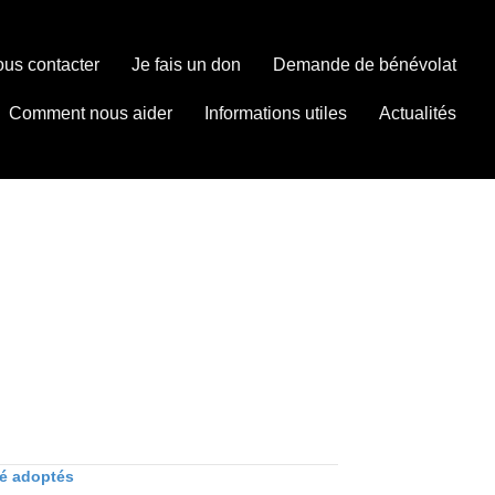
us contacter
Je fais un don
Demande de bénévolat
Comment nous aider
Informations utiles
Actualités
té adoptés