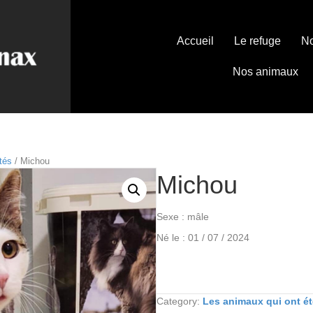
Accueil
Le refuge
No
Nos animaux
tés
/ Michou
Michou
Sexe : mâle
Né le : 01 / 07 / 2024
Category:
Les animaux qui ont é