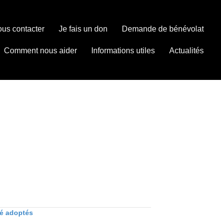
us contacter
Je fais un don
Demande de bénévolat
Comment nous aider
Informations utiles
Actualités
té adoptés