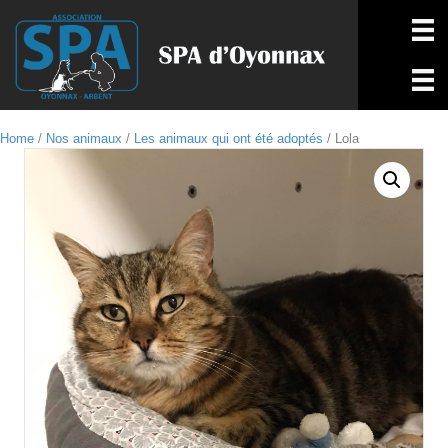
Home
/
Nos animaux
/
Les animaux qui ont été adoptés
/ Lola