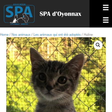
Home
/
Nos animaux
/
Les animaux qui ont été adoptés
/ Huline