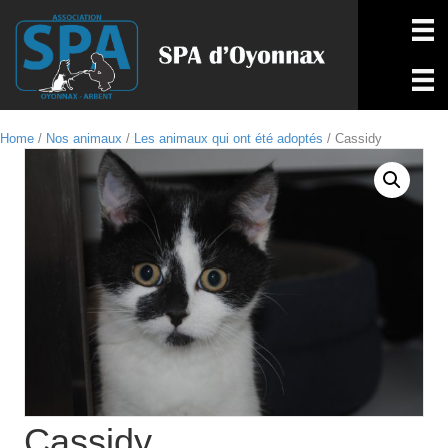
Home
/
Nos animaux
/
Les animaux qui ont été adoptés
/ Cassidy
Cassidy