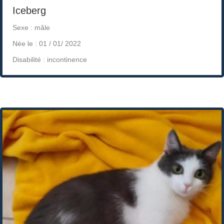
Iceberg
Sexe : mâle
Née le : 01 / 01/ 2022
Disabilité : incontinence