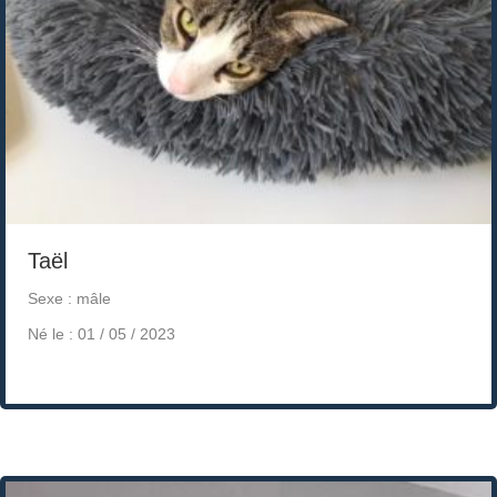
Taël
Sexe : mâle
Né le : 01 / 05 / 2023